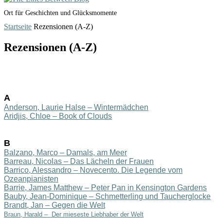
Ort für Geschichten und Glücksmomente
Startseite
Rezensionen (A-Z)
Rezensionen (A-Z)
A
Anders
on, Laurie Hals
e – Wintermädchen
Aridjis, Chloe – Book of Clouds
B
Balzano, Marco – Damals, am Meer
Barreau, Nicolas – Das Lächeln der Frauen
Barrico, Alessandro – Novecento. Die Legende vom
Ozeanpianisten
Barrie, James Matthew – Peter Pan in Kensington Gardens
Bauby, Jean-Dominique – Schmetterling und Taucherglocke
Brandt, Jan – Gegen die Welt
Braun, Harald –
Der mieseste Liebhaber der Welt