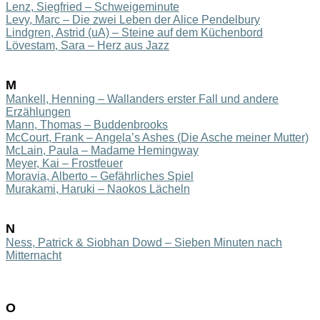
Lenz, Siegfried – Schweigeminute
Levy, Marc – Die zwei Leben der Alice Pendelbury
Lindgren, Astrid (uA) – Steine auf dem Küchenbord
Lövesta
m, Sara – Herz aus
Jazz
M
Mankell, Henning – Wallanders erster Fall und andere
Erzählungen
Mann, Thomas – Buddenbrooks
McCourt, Frank – Angela’s Ashes (Die Asche meiner Mutter)
McLain, Paula – Madame Hemingway
Meyer, Kai – Frostfeuer
Moravia, Alberto – Gefährliches Spiel
Murakami, Haruki – Naokos Lächeln
N
Ness, Patrick & Siobhan Dowd – Sieben Minuten nach
Mitternacht
O