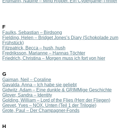
Erdmann,
Nad
ine –
Mind Ripper. Ein
Cybergame
-Thriller
F
Faulks, Sebastian – Birdsong
Fielding, Helen – Bridget Jones’s Diary (Schokolade zum
Frühstück)
Fitzpatrick, Becca – hush, hush
Fredriksson, Marianne – Hannas Töchter
Friedrich, Christina – Morgen muss ich fort von hier
G
Gaiman, Neil – Coraline
Gavalda, Anna – Ich habe sie geliebt
Gidwitz, Adam – Eine dunkle & GRIMMige Geschichte
Glover, Sandra – Identity
Golding, William – Lord of the Flies (Herr der Fliegen)
Grevet
, Y
ves – NO
X. Unt
en (Teil
1 der
Tri
logie)
Grote, Paul – Der Champagner-Fonds
H