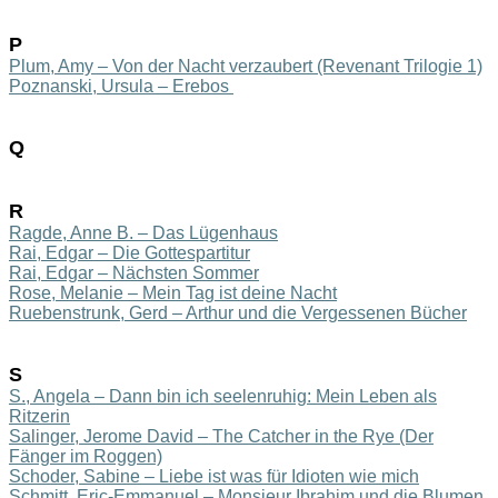
P
Plum
, Amy – Von der Nacht verzaubert (Reve
n
ant Trilogie 1)
Poznanski, Ursula – Erebos
Q
R
Ragde, Anne B. – Das Lügenhaus
Rai, Edgar – Die Gottespart
it
ur
Rai, Edgar – Nächsten Sommer
Rose, Melanie – Mein Tag ist deine Nacht
Ruebenstrunk, Gerd – Arthur und die Vergessenen Bücher
S
S., Angela – Dann bin ich seelenruhig: Mein Leben als
Ritzerin
Salinger, Jerome David – The Catcher in the Rye (Der
Fänger im Roggen)
S
choder, Sabine – Liebe is
t was für Idioten wie
mich
Schmitt, Eric-Emmanuel – Monsieur Ibrahim und die Blumen