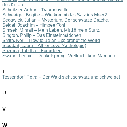
des Koran
Schnitzler, Arthur – Traumnovelle
Schwaiger, Brigitte – Wie kommt das Salz ins Meer?
Sedgwick, Julian – M
ysterium. Der sch
warze Drache.
Seidel, Joachim – HimbeerToni
Simsek, Mihrali – Mein Leben. Mit 18 mein Sturz.
Sington, Philip – Das Einsteinmädchen
Smith, Keri – How to Be an Explorer of the World
Stoddart, Laura – All for Love (Anthologie)
Suzuma, Tabitha – Forbidden
Swann,
Leonie – Dunkelsprung. Vielleicht kein
Märchen.
T
Tessendorf, Petra – Der Wald steht schwarz und schweiget
U
V
W