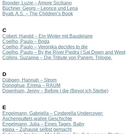
Bronder, Luzie – Amore Siciliano
Büchner, Georg – Leonce und Lena
Byatt. A.S. – The Children’s Book
C
Cobert, Harold – Ein Winter mit Baudelaire
Coelho, Paulo – Brida
Coelho, Paulo – Veronika decides to die
Coelho, Paulo – By the River Piedra I Sat Down and Wept
Collins, Suzanne – Die Tribute von Panem. Trilogie.
D
Dü
bgen,
Hannah –
Strom
Donoghue, Emma – RAUM
Downham, Jenny – Before I die (Bevor ich Sterbe)
E
Engelmann, Gabriella – Cinderella Undercover:
Aschenputtels wahre Geschichte
Engelmann, J
ulia – E
ines Tages, Baby
epip
a – Zuhause
selbst gemacht