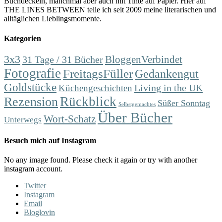
Buchdeckeln, manchmal aber auch mit Tinte auf Papier. Hier auf
THE LINES BETWEEN teile ich seit 2009 meine literarischen und
alltäglichen Lieblingsmomente.
Kategorien
3x3
31 Tage / 31 Bücher
BloggenVerbindet
Fotografie
FreitagsFüller
Gedankengut
Goldstücke
Living in the UK
Küchengeschichten
Rückblick
Rezension
Süßer Sonntag
Selbstgemachtes
Über Bücher
Wort-Schatz
Unterwegs
Besuch mich auf Instagram
No any image found. Please check it again or try with another
instagram account.
Twitter
Instagram
Email
Bloglovin