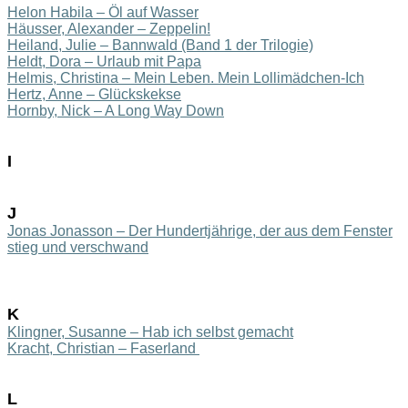
He
lon Habila – Öl auf Wasser
Häusser, Alexander – Zeppelin!
H
eiland, Julie – Bannwald (Band 1 d
er Trilogie)
Heldt, Dora – Urlaub mit Papa
Helmis, Christina – Mein Leben. Mein Lollimädchen-Ich
Hertz, Anne – Glückskekse
Hornby, Nick – A Long Way Down
I
J
Jonas Jonasson – Der Hundertjährige, der aus dem Fenster
stieg und verschwand
K
Klingner, Susanne – Hab ich selbst gemacht
Kracht, Christian – Faserland
L