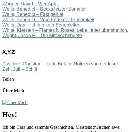
Wagner, David – Vier Äpfel
Wells, Benedict – Becks letzter Sommer
Wells,
Benedict – Fast
genial
Wells, Benedict –
Vom Ende der Eins
amkeit
Wells, Dan – Ich bin kein Serienkiller
White, Kiersten – Flames N Roses. Lebe lieber übersinnlich.
Wright, Jason F. – Die Mittwochsbriefe
X,Y,Z
Zaschke, Christian – Little Britain. Notizen von der Insel
Zeh, Juli – Schilf
Teilen
Über Mich
Hey!
Ich bin Cara und sammle Geschichten. Meistens zwischen zwei