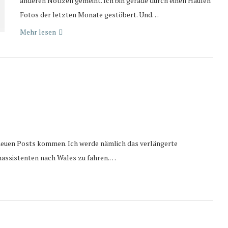
anderen Notizen gemeint. Ich bin gerade durch einen Haufen
Fotos der letzten Monate gestöbert. Und…
Mehr lesen
 neuen Posts kommen. Ich werde nämlich das verlängerte
hassistenten nach Wales zu fahren.…