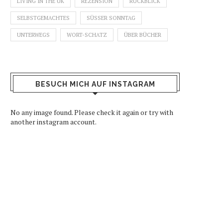
LIVING IN THE UK
REZENSION
RÜCKBLICK
SELBSTGEMACHTES
SÜSSER SONNTAG
UNTERWEGS
WORT-SCHATZ
ÜBER BÜCHER
BESUCH MICH AUF INSTAGRAM
No any image found. Please check it again or try with
another instagram account.