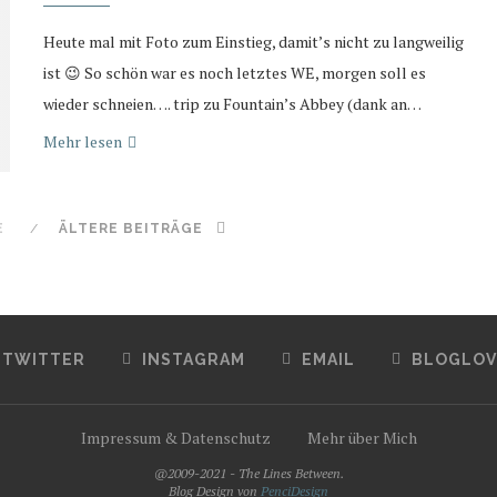
Heute mal mit Foto zum Einstieg, damit’s nicht zu langweilig
ist 😉 So schön war es noch letztes WE, morgen soll es
wieder schneien…. trip zu Fountain’s Abbey (dank an…
Mehr lesen
E
ÄLTERE BEITRÄGE
TWITTER
INSTAGRAM
EMAIL
BLOGLOV
Impressum & Datenschutz
Mehr über Mich
@2009-2021 - The Lines Between.
Blog Design von
PenciDesign