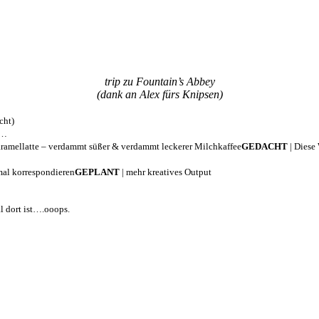
trip zu Fountain’s Abbey
(dank an Alex fürs Knipsen)
cht)
h…
ramellatte – verdammt süßer & verdammt leckerer Milchkaffee
GEDACHT
| Diese 
mal korrespondieren
GEPLANT
| mehr kreatives Output
l dort ist….ooops.