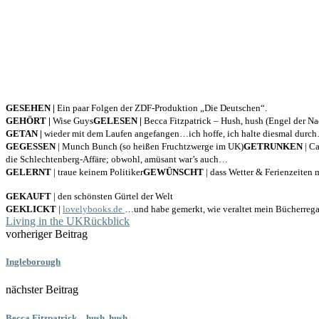
GESEHEN
|
Ein paar Folgen der ZDF-Produktion „Die Deutschen“.
GEHÖRT
|
Wise Guys
GELESEN
|
Becca Fitzpatrick – Hush, hush (Engel der Na
GETAN
|
wieder mit dem Laufen angefangen…ich hoffe, ich halte diesmal durc
GEGESSEN
| Munch Bunch (so heißen Fruchtzwerge im UK)
GETRUNKEN
| Ca
die Schlechtenberg-Affäre; obwohl, amüsant war’s auch…
GELERNT
| traue keinem Politiker
GEWÜNSCHT
| dass Wetter & Ferienzeiten 
GEKAUFT
| den schönsten Gürtel der Welt
GEKLICKT
|
lovelybooks.de
…und habe gemerkt, wie veraltet mein Bücherrega
Living in the UK
Rückblick
vorheriger Beitrag
Ingleborough
nächster Beitrag
Becca Fitzpatrick – hush, hush