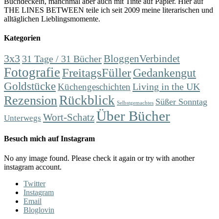
Buchdeckeln, manchmal aber auch mit Tinte auf Papier. Hier auf
THE LINES BETWEEN teile ich seit 2009 meine literarischen und
alltäglichen Lieblingsmomente.
Kategorien
3x3
31 Tage / 31 Bücher
BloggenVerbindet
Fotografie
FreitagsFüller
Gedankengut
Goldstücke
Living in the UK
Küchengeschichten
Rückblick
Rezension
Süßer Sonntag
Selbstgemachtes
Über Bücher
Wort-Schatz
Unterwegs
Besuch mich auf Instagram
No any image found. Please check it again or try with another
instagram account.
Twitter
Instagram
Email
Bloglovin