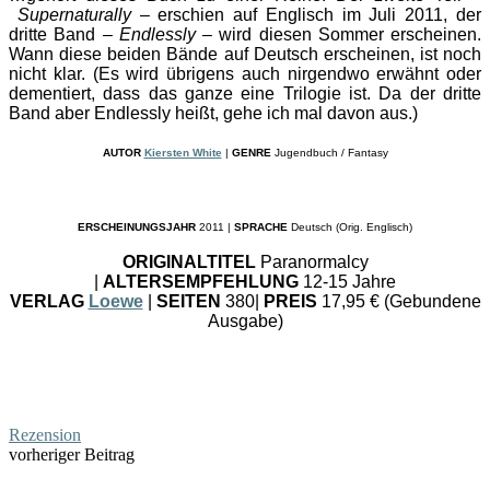
Supernaturally –
erschien auf Englisch im Juli 2011, der
dritte Band –
Endlessly –
wird diesen Sommer erscheinen.
Wann diese beiden Bände auf Deutsch erscheinen, ist noch
nicht klar. (Es wird übrigens auch nirgendwo erwähnt oder
dementiert, dass das ganze eine Trilogie ist. Da der dritte
Band aber Endlessly heißt, gehe ich mal davon aus.)
AUTOR
Kiersten White
|
GENRE
Jugendbuch / Fantasy
ERSCHEINUNGSJAHR
2011 |
SPRACHE
Deutsch (Orig. Englisch)
ORIGINALTITEL
Paranormalcy
|
ALTERSEMPFEHLUNG
12-15 Jahre
VERLAG
Loewe
|
SEITEN
380|
PREIS
17,95 € (Gebundene
Ausgabe)
Rezension
vorheriger Beitrag