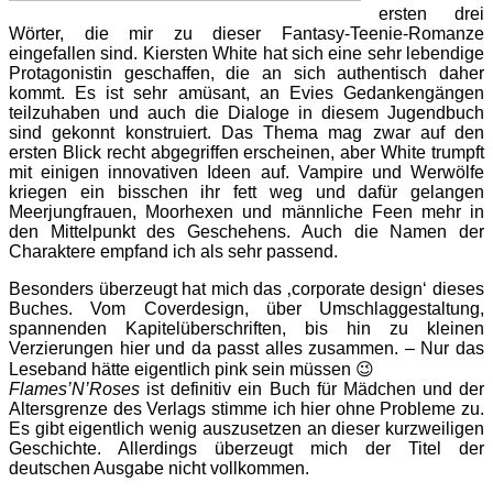
ersten drei
Wörter, die mir zu dieser Fantasy-Teenie-Romanze
eingefallen sind. Kiersten White hat sich eine sehr lebendige
Protagonistin geschaffen, die an sich authentisch daher
kommt. Es ist sehr amüsant, an Evies Gedankengängen
teilzuhaben und auch die Dialoge in diesem Jugendbuch
sind gekonnt konstruiert. Das Thema mag zwar auf den
ersten Blick recht abgegriffen erscheinen, aber White trumpft
mit einigen innovativen Ideen auf. Vampire und Werwölfe
kriegen ein bisschen ihr fett weg und dafür gelangen
Meerjungfrauen, Moorhexen und männliche Feen mehr in
den Mittelpunkt des Geschehens. Auch die Namen der
Charaktere empfand ich als sehr passend.
Besonders überzeugt hat mich das ‚corporate design‘ dieses
Buches. Vom Coverdesign, über Umschlaggestaltung,
spannenden Kapitelüberschriften, bis hin zu kleinen
Verzierungen hier und da passt alles zusammen. – Nur das
Leseband hätte eigentlich pink sein müssen 😉
Flames’N’Roses
ist definitiv ein Buch für Mädchen und der
Altersgrenze des Verlags stimme ich hier ohne Probleme zu.
Es gibt eigentlich wenig auszusetzen an dieser kurzweiligen
Geschichte. Allerdings überzeugt mich der Titel der
deutschen Ausgabe nicht vollkommen.