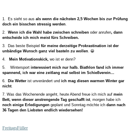
1. Es sieht so aus
als wenn die nächsten 2,5 Wochen bis zur Prüfung
doch ein bisschen stressig werden
.
2.
Wenn ich die Wahl habe zwischen schreiben
oder anrufen
, dann
entscheide ich mich meist fürs Schreiben.
3. Das beste Beispiel
für meine derzeitige Prokrastination ist der
unbändige Wunsch ganz viel basteln zu wollen
. 😀
4.
Mein Motivationskick,
wo ist er denn?
5. Wintersport
interessiert mich nur halb. Biathlon fand ich immer
spannend, ich war eine zeitlang mal selbst im Schießverein…
6.
Die Wetter
ist unverändert und
ich mag diesen warmen Winter gar
nicht
.
7. Was das Wochenende angeht, heute Abend freue ich mich auf
mein
Bett, wenn dieser anstrengende Tag geschafft ist
, morgen habe ich
noch einige Erledigungen
geplant und Sonntag möchte ich
dann nach
36 Tagen den Liebsten endlich wiedersehen!
FreitagsFüller