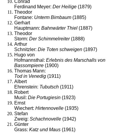
Conrad
Ferdinand Meyer:
D
er Heilige
(1879)
Theodor
Fontane:
Unterm Birnbaum
(1885)
Gerhart
Hauptmann:
Bahnwärter Thiel
(1887)
Theodor
Storm:
Der Schimmelreiter
(1888)
Arthur
Schnitzler:
Die Toten schweigen
(1897)
Hugo von
Hofmannsthal:
Erlebnis des Marschalls von
Bassompierre
(1900)
Thomas Mann:
Tod in Venedig
(1911)
Albert
Ehrenstein:
Tubutsch
(1911)
Robert
Musil:
Die Portugiesin
(1923)
Ernst
Wiechert:
Hirtennovelle
(1935)
Stefan
Zweig:
Schachnovelle
(1942)
Günter
Grass:
Katz und Maus
(1961)