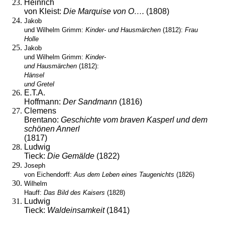
Heinrich
von Kleist:
Die Marquise von O….
(1808)
Jakob
und Wilhelm Grimm:
Kinder- und Hausmärchen
(1812):
Frau
Holle
Jakob
und Wilhelm Grimm:
Kinder-
und Hausmärchen
(1812):
Hänsel
und Gretel
E.T.A.
Hoffmann:
Der Sandmann
(1816)
Clemens
Brentano:
Geschichte vom braven Kasperl und dem
schönen Annerl
(1817)
Ludwig
Tieck:
Die Gemälde
(1822)
Joseph
von Eichendorff:
Aus dem Leben eines Taugenichts
(1826)
Wilhelm
Hauff:
Das Bild des Kaisers
(1828)
Ludwig
Tieck:
Waldeinsamkeit
(1841)