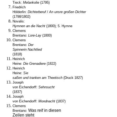
Tieck:
Melankolie
(1795)
Friedrich
Hölderlin:
Dichterberuf
/
An unsre großen Dichter
(1798/1802)
Novalis:
Hymnen an die Nacht
(1800); 5. Hymne
Clemens
Brentano:
Lore-Lay
(1800)
Clemens
Brentano:
Der
Spinnerin Nachtlied
(1818)
Heinrich
Heine:
Die Grenadiere
(1822)
Heinrich
Heine:
Sie
saßen und tranken am Theetisch
(
Druck 1827)
Joseph
von Eichendorff:
Sehnsucht
(1837)
Joseph
von Eichendorff:
Mondnacht
(1837)
Clemens
Was reif in diesen
Brentano:
Zeilen steht