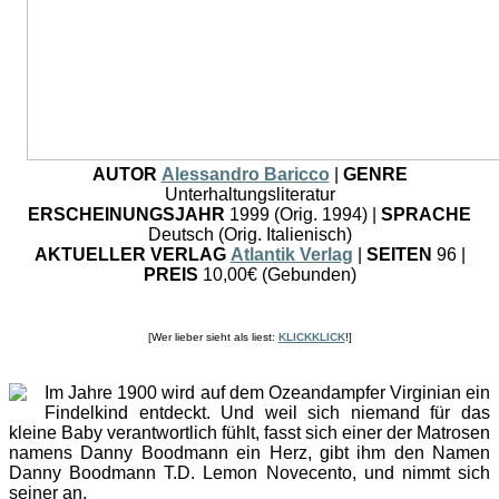
AUTOR
Alessandro Baricco
|
GENRE
Unterhaltungsliteratur
ERSCHEINUNGSJAHR
1999 (Orig. 1994) |
SPRACHE
Deutsch (Orig. Italienisch)
AKTUELLER VERLAG
Atlantik Verlag
|
SEITEN
96
|
PREIS
10,00€ (Gebunden)
[Wer lieber sieht als liest:
KLICKKLICK
!]
Im Jahre 1900 wird auf dem Ozeandampfer Virginian ein
Findelkind entdeckt. Und weil sich niemand für das
kleine Baby verantwortlich fühlt, fasst sich einer der Matrosen
namens Danny Boodmann ein Herz, gibt ihm den Namen
Danny Boodmann T.D. Lemon Novecento, und nimmt sich
seiner an.