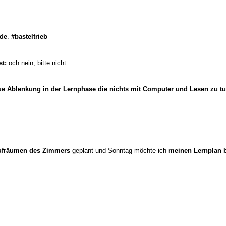
rde
.
#basteltrieb
t:
och nein, bitte nicht .
ue Ablenkung in der Lernphase die nichts mit Computer und Lesen zu t
ufräumen des Zimmers
geplant und Sonntag möchte ich
meinen Lernplan bi