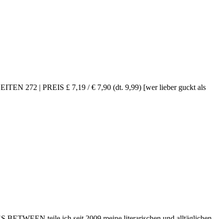
2 | PREIS £ 7,19 / € 7,90 (dt. 9,99) [wer lieber guckt als
 BETWEEN teile ich seit 2009 meine literarischen und alltäglichen