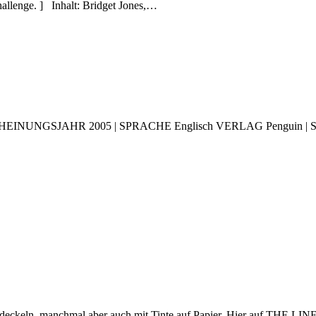
Challenge. ] Inhalt: Bridget Jones,…
EINUNGSJAHR 2005 | SPRACHE Englisch VERLAG Penguin | SEITEN 27
eckeln, manchmal aber auch mit Tinte auf Papier. Hier auf THE LINES