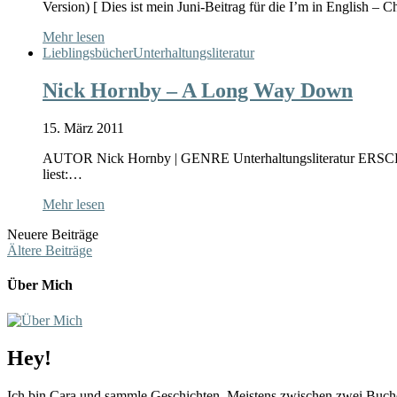
Version) [ Dies ist mein Juni-Beitrag für die I’m in English – 
Mehr lesen
Lieblingsbücher
Unterhaltungsliteratur
Nick Hornby – A Long Way Down
15. März 2011
AUTOR Nick Hornby | GENRE Unterhaltungsliteratur ERSCH
liest:…
Mehr lesen
Neuere Beiträge
Ältere Beiträge
Über Mich
Hey!
Ich bin Cara und sammle Geschichten. Meistens zwischen zwei Buchd