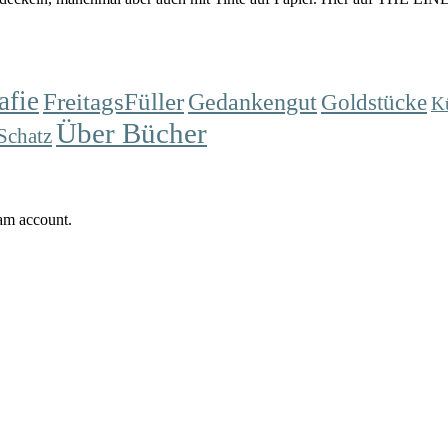
afie
FreitagsFüller
Gedankengut
Goldstücke
K
Über Bücher
Schatz
ram account.