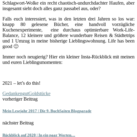
Schlagwort-Wolke ein recht chaotisch-undurchdachter Haufen, aber
insgesamt sieht doch alles ganz passabel aus, oder?
Falls euch interessiert, was in den letzten drei Jahren so los war:
knapp 80 gelesene Bücher, eine handvoll vorzügliche
Kuchenexperimente, eine durchaus optimierbare Work-Life-
Balance, 12 kleinere und größere wunderbare Reisen & Städtetrips
und 1 Umzug in meine bisherige Lieblingswohnung. Life has been
good 🙂
Immer noch neugierig? Hier ein kleiner Insta-Rückblick mit meinen
und euren Lieblingsmomenten:
2021 – let’s do this!
Gedankengut
Goldstücke
vorheriger Beitrag
Mein Lesejahr 2017 | Die 9. BuchSaiten Blogparade
nächster Beitrag
Rückblick auf 2020 | In ein paar Worten…