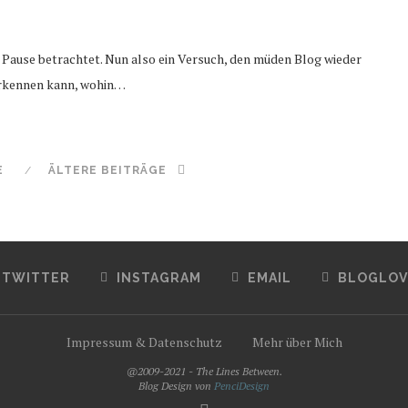
Pause betrachtet. Nun also ein Versuch, den müden Blog wieder
 erkennen kann, wohin…
E
ÄLTERE BEITRÄGE
TWITTER
INSTAGRAM
EMAIL
BLOGLOV
Impressum & Datenschutz
Mehr über Mich
@2009-2021 - The Lines Between.
Blog Design von
PenciDesign