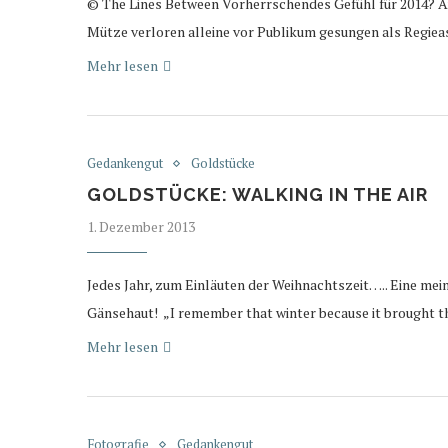
© The Lines Between Vorherrschendes Gefühl für 2014? Au
Mütze verloren alleine vor Publikum gesungen als Regie
Mehr lesen
Gedankengut
Goldstücke
GOLDSTÜCKE: WALKING IN THE AIR
1. Dezember 2013
Jedes Jahr, zum Einläuten der Weihnachtszeit….. Eine me
Gänsehaut! „I remember that winter because it brought th
Mehr lesen
Fotografie
Gedankengut