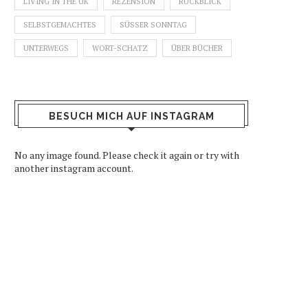
LIVING IN THE UK
REZENSION
RÜCKBLICK
SELBSTGEMACHTES
SÜSSER SONNTAG
UNTERWEGS
WORT-SCHATZ
ÜBER BÜCHER
BESUCH MICH AUF INSTAGRAM
No any image found. Please check it again or try with
another instagram account.