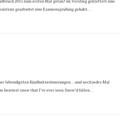
fbruch 2013 zum ersten Mal getan? im Vorstieg geklettert eine
assistenz gearbeitet eine Examensprüfung gehabt…
iner lebendigsten Kindheitserinnerungen….und noch jedes Mal
e heaviest snow that I’ve ever seen. Snow’d fallen…